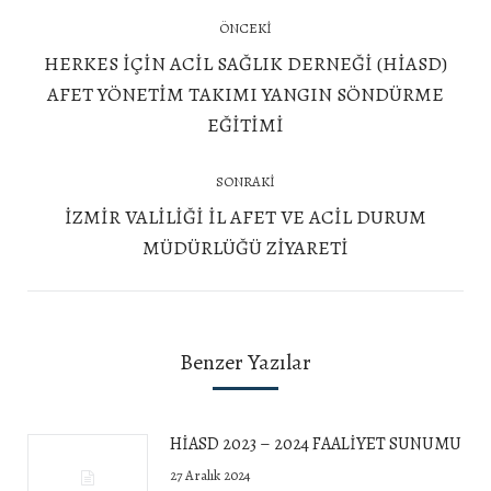
Post
ÖNCEKI
navigation
HERKES İÇİN ACİL SAĞLIK DERNEĞİ (HİASD)
Önceki
AFET YÖNETİM TAKIMI YANGIN SÖNDÜRME
yazı:
EĞİTİMİ
SONRAKI
İZMİR VALİLİĞİ İL AFET VE ACİL DURUM
Next
MÜDÜRLÜĞÜ ZİYARETİ
post:
Benzer Yazılar
HİASD 2023 – 2024 FAALİYET SUNUMU
27 Aralık 2024