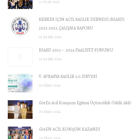
31 Ocak 2023
HERKES İÇİN ACİL SAĞLIK DERNEĞİ (HİASD)
2021-2022 ÇALIŞMA RAPORU
23 Aralık 2022
HİASD 2023 – 2024 FAALİYET SUNUMU
27 Aralık 2024
V. AVRASYA SAĞLIK 5.0 ZİRVESİ
29 Ekim 2024
GörEn Acil Komşum Eğitimi Üçüncülük Ödülü Aldı!
29 Ekim 2024
GörEN ACİL KOMŞUM KAZANDI
29 Ekim 2024