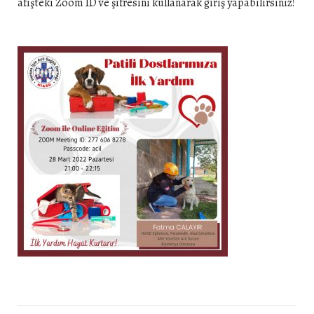
afişteki Zoom ID ve şifresini kullanarak giriş yapabilirsiniz!