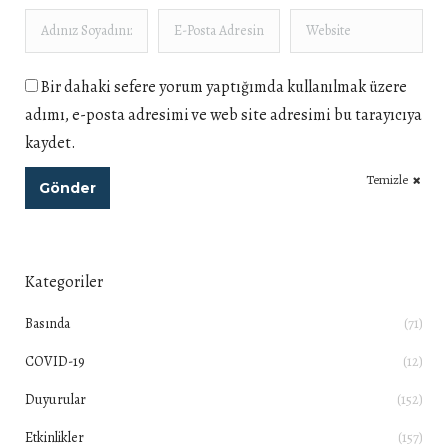
Adınız Soyadınız *
E-Posta Adresiniz *
Website
Bir dahaki sefere yorum yaptığımda kullanılmak üzere
adımı, e-posta adresimi ve web site adresimi bu tarayıcıya
kaydet.
Temizle
Gönder
Kategoriler
Basında
(71)
COVID-19
(12)
Duyurular
(152)
Etkinlikler
(157)