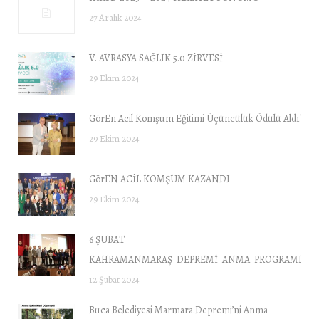
27 Aralık 2024
V. AVRASYA SAĞLIK 5.0 ZİRVESİ
29 Ekim 2024
GörEn Acil Komşum Eğitimi Üçüncülük Ödülü Aldı!
29 Ekim 2024
GörEN ACİL KOMŞUM KAZANDI
29 Ekim 2024
6 ŞUBAT
KAHRAMANMARAŞ DEPREMİ ANMA PROGRAMI “DE
12 Şubat 2024
Buca Belediyesi Marmara Depremi’ni Anma