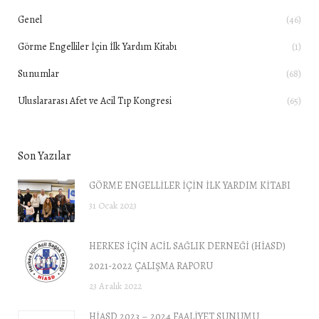
Genel
(46)
Görme Engelliler İçin İlk Yardım Kitabı
(1)
Sunumlar
(68)
Uluslararası Afet ve Acil Tıp Kongresi
(65)
Son Yazılar
GÖRME ENGELLİLER İÇİN İLK YARDIM KİTABI
31 Ocak 2023
HERKES İÇİN ACİL SAĞLIK DERNEĞİ (HİASD)
2021-2022 ÇALIŞMA RAPORU
23 Aralık 2022
HİASD 2023 – 2024 FAALİYET SUNUMU