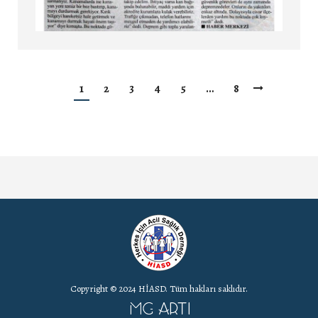
1
2
3
4
5
…
8
Copyright © 2024 HİASD. Tüm hakları saklıdır.