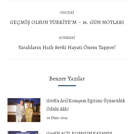
Post
ÖNCEKI
navigation
Önceki
GEÇMİŞ OLSUN TÜRKİYE’M – 16. GÜN NOTLARI
yazı:
SONRAKI
Next
Yaralıların Hızlı Sevki Hayati Önem Taşıyor!
post:
Benzer Yazılar
GörEn Acil Komşum Eğitimi Üçüncülük
Ödülü Aldı!
29 Ekim 2024
GörEN ACİL KOMŞUM KAZANDI