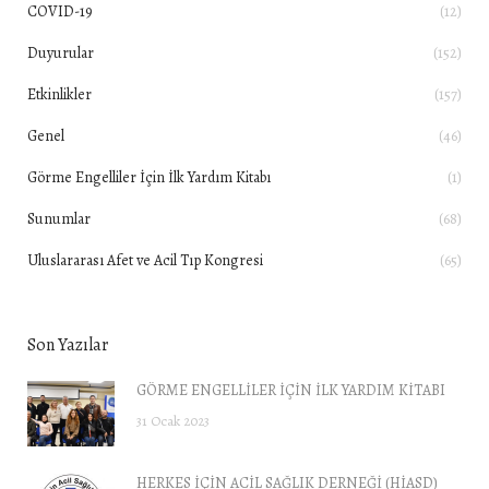
COVID-19
(12)
Duyurular
(152)
Etkinlikler
(157)
Genel
(46)
Görme Engelliler İçin İlk Yardım Kitabı
(1)
Sunumlar
(68)
Uluslararası Afet ve Acil Tıp Kongresi
(65)
Son Yazılar
GÖRME ENGELLİLER İÇİN İLK YARDIM KİTABI
31 Ocak 2023
HERKES İÇİN ACİL SAĞLIK DERNEĞİ (HİASD)