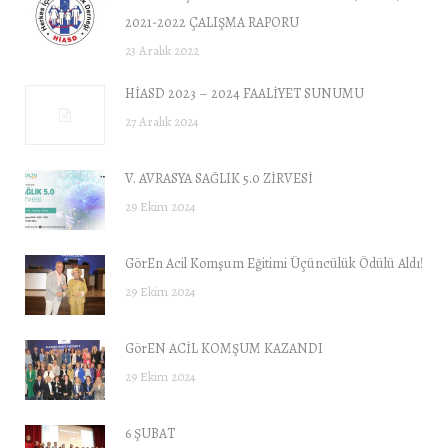
2021-2022 ÇALIŞMA RAPORU
23 Aralık 2022
HİASD 2023 – 2024 FAALİYET SUNUMU
27 Aralık 2024
V. AVRASYA SAĞLIK 5.0 ZİRVESİ
29 Ekim 2024
GörEn Acil Komşum Eğitimi Üçüncülük Ödülü Aldı!
29 Ekim 2024
GörEN ACİL KOMŞUM KAZANDI
29 Ekim 2024
6 ŞUBAT