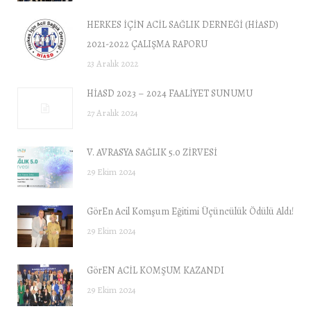
HERKES İÇİN ACİL SAĞLIK DERNEĞİ (HİASD)
2021-2022 ÇALIŞMA RAPORU
23 Aralık 2022
HİASD 2023 – 2024 FAALİYET SUNUMU
27 Aralık 2024
V. AVRASYA SAĞLIK 5.0 ZİRVESİ
29 Ekim 2024
GörEn Acil Komşum Eğitimi Üçüncülük Ödülü Aldı!
29 Ekim 2024
GörEN ACİL KOMŞUM KAZANDI
29 Ekim 2024