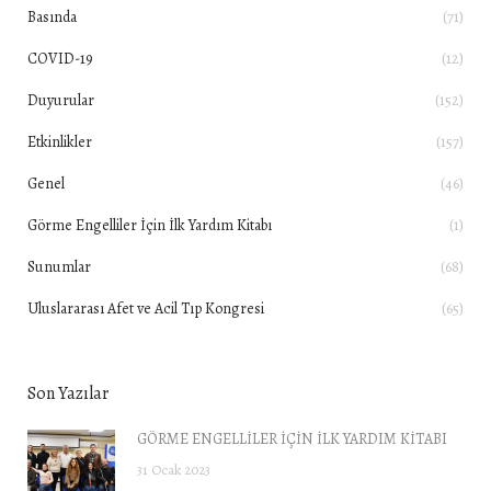
Basında
(71)
COVID-19
(12)
Duyurular
(152)
Etkinlikler
(157)
Genel
(46)
Görme Engelliler İçin İlk Yardım Kitabı
(1)
Sunumlar
(68)
Uluslararası Afet ve Acil Tıp Kongresi
(65)
Son Yazılar
GÖRME ENGELLİLER İÇİN İLK YARDIM KİTABI
31 Ocak 2023