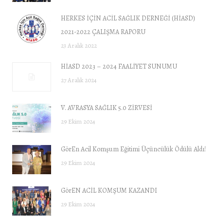
HERKES İÇİN ACİL SAĞLIK DERNEĞİ (HİASD)
2021-2022 ÇALIŞMA RAPORU
23 Aralık 2022
HİASD 2023 – 2024 FAALİYET SUNUMU
27 Aralık 2024
V. AVRASYA SAĞLIK 5.0 ZİRVESİ
29 Ekim 2024
GörEn Acil Komşum Eğitimi Üçüncülük Ödülü Aldı!
29 Ekim 2024
GörEN ACİL KOMŞUM KAZANDI
29 Ekim 2024