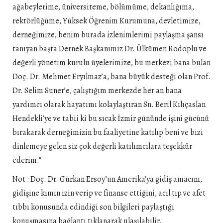
ağabeylerime, üniversiteme, bölümüme, dekanlığıma,
rektörlüğüme, Yüksek Öğrenim Kurumuna, devletimize,
derneğimize, benim burada izlenimlerimi paylaşma şansı
tanıyan başta Dernek Başkanımız Dr. Ülkümen Rodoplu ve
değerli yönetim kurulu üyelerimize, bu merkezi bana bulan
Doç. Dr. Mehmet Eryılmaz’a, bana büyük desteği olan Prof.
Dr. Selim Suner’e, çalıştığım merkezde her an bana
yardımcı olarak hayatımı kolaylaştıran Sn. Beril Kılıçaslan
Hendekli’ye ve tabii ki bu sıcak İzmir gününde işini gücünü
bırakarak derneğimizin bu faaliyetine katılıp beni ve bizi
dinlemeye gelen siz çok değerli katılımcılara teşekkür
ederim.”
Not : Doç. Dr. Gürkan Ersoy’un Amerika’ya gidiş amacını,
gidişine kimin izin verip ve finanse ettiğini, acil tıp ve afet
tıbbı konusunda edindiği son bilgileri paylaştığı
konuşmasına bağlantı tıklanarak ulaşılabilir.