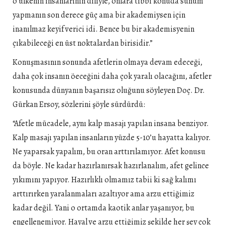
o ülkenin insanlarının diliyle, onlara tıbbi konuda sunum
yapmanın son derece güç ama bir akademiysen için
inanılmaz keyif verici idi. Bence bu bir akademisyenin
çıkabileceği en üst noktalardan birisidir.”
Konuşmasının sonunda afetlerin olmaya devam edeceği,
daha çok insanın öeceğini daha çok yaralı olacağını, afetler
konusunda dünyanın başarısız oluğunu söyleyen Doç. Dr.
Gürkan Ersoy, sözlerini şöyle sürdürdü:
“Afetle mücadele, aynı kalp masajı yapılan insana benziyor.
Kalp masajı yapılan insanların yüzde 5-10’u hayatta kalıyor.
Ne yaparsak yapalım, bu oran arttırılamıyor. Afet konusu
da böyle. Ne kadar hazırlanırsak hazırlanalım, afet gelince
yıkımını yapıyor. Hazırlıklı olmamız tabii ki sağ kalımı
arttırırken yaralanmaları azaltıyor ama arzu ettiğimiz
kadar değil. Yani o ortamda kaotik anlar yaşanıyor, bu
engellenemiyor. Hayal ve arzu ettiğimiz şekilde her şey çok