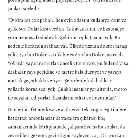
gördüğüm ilginç anları paylaşan Doç. Dr. Gürkan Ersoy,
şunları söyledi:
“Ev kiraları çok pahalı. Ben evin odasını kullanıyordum ve
aylık 800 Dolar kira verdim. Tek avantajım, ev hastaneye
yürüme mesafesindeydi. Şehirde toplu taşıma yok. Bu
nedenle herkesin arabası var. Ülkede uzman doktor maaşı
yıllık 250 bin Dolar, satılık bir ev 600 bin Dolar civarında.
Yollarda yayalara mutlak öncelik tanınıyor. Bu federal yasa.
Arabalar yaya geçidine 50 metre kala duruyor ve yayaya
mutlak geçiş hakkı veriyor. Şehirlerde kalabalıklar,
yollarda korna sesi yok. Çünkü insanlar yer altında, metro
ile seyahat ediyorlar. İnsanların rahat ve huzurlular.”
Günlerini afet merkezi ve acil servisteki yoğun eğitimlere
katılarak, ambulanslar ile vakalara çıkarak, boş
zamanlarımda kütüphanede çalışarak ve hafta sonları da
çevre illeri gezerek geçirdiğini söyleyen Doç. Dr. Gürkan