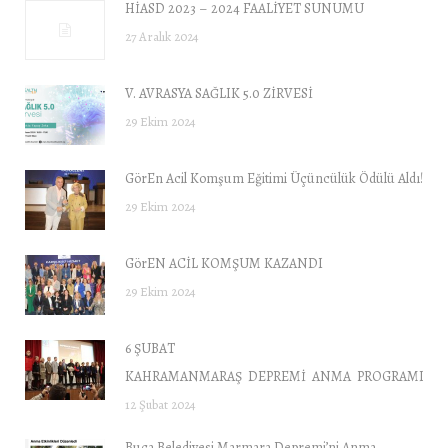
HİASD 2023 – 2024 FAALİYET SUNUMU
27 Aralık 2024
V. AVRASYA SAĞLIK 5.0 ZİRVESİ
29 Ekim 2024
GörEn Acil Komşum Eğitimi Üçüncülük Ödülü Aldı!
29 Ekim 2024
GörEN ACİL KOMŞUM KAZANDI
29 Ekim 2024
6 ŞUBAT
KAHRAMANMARAŞ DEPREMİ ANMA PROGRAMI “DE
12 Şubat 2024
Buca Belediyesi Marmara Depremi’ni Anma