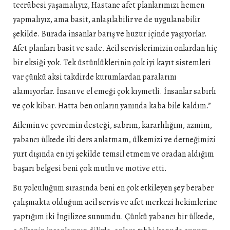
tecrübesi yaşamalıyız, Hastane afet planlarımızı hemen
yapmalıyız, ama basit, anlaşılabilir ve de uygulanabilir
şekilde. Burada insanlar barış ve huzur içinde yaşıyorlar.
Afet planları basit ve sade. Acil servislerimizin onlardan hiç
bir eksiği yok. Tek üstünlüklerinin çok iyi kayıt sistemleri
var çünkü aksi takdirde kurumlardan paralarını
alamıyorlar. İnsan ve el emeği çok kıymetli. İnsanlar sabırlı
ve çok kibar. Hatta ben onların yanında kaba bile kaldım.”
Ailemin ve çevremin desteği, sabrım, kararlılığım, azmim,
yabancı ülkede iki ders anlatmam, ülkemizi ve derneğimizi
yurt dışında en iyi şekilde temsil etmem ve oradan aldığım
başarı belgesi beni çok mutlu ve motive etti.
Bu yolculuğum sırasında beni en çok etkileyen şey beraber
çalışmakta olduğum acil servis ve afet merkezi hekimlerine
yaptığım iki İngilizce sunumdu. Çünkü yabancı bir ülkede,