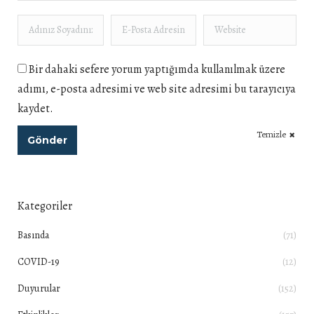
Adınız Soyadınız *
E-Posta Adresiniz *
Website
Bir dahaki sefere yorum yaptığımda kullanılmak üzere
adımı, e-posta adresimi ve web site adresimi bu tarayıcıya
kaydet.
Temizle
Gönder
Kategoriler
Basında
(71)
COVID-19
(12)
Duyurular
(152)