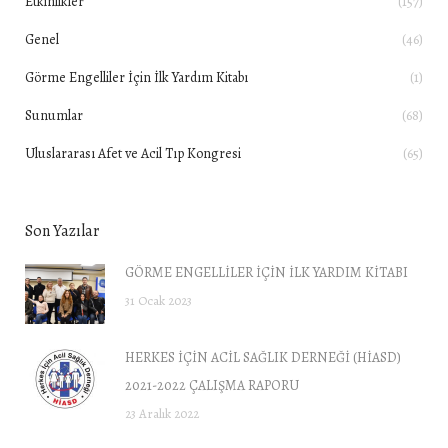
Etkinlikler
(157)
Genel
(46)
Görme Engelliler İçin İlk Yardım Kitabı
(1)
Sunumlar
(68)
Uluslararası Afet ve Acil Tıp Kongresi
(65)
Son Yazılar
GÖRME ENGELLİLER İÇİN İLK YARDIM KİTABI
31 Ocak 2023
HERKES İÇİN ACİL SAĞLIK DERNEĞİ (HİASD)
2021-2022 ÇALIŞMA RAPORU
23 Aralık 2022