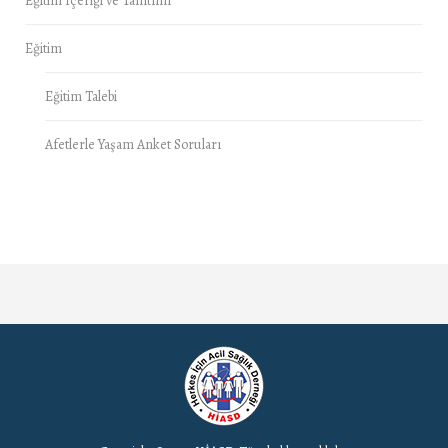
Eğitim İçeriği ve Tanıtımı
Eğitim
Eğitim Talebi
Afetlerle Yaşam Anket Soruları