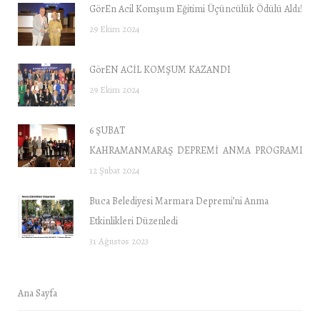
GörEn Acil Komşum Eğitimi Üçüncülük Ödülü Aldı!
29 Ekim 2024
GörEN ACİL KOMŞUM KAZANDI
29 Ekim 2024
6 ŞUBAT
KAHRAMANMARAŞ DEPREMİ ANMA PROGRAMI “DE
12 Şubat 2024
Buca Belediyesi Marmara Depremi’ni Anma
Etkinlikleri Düzenledi
31 Ağustos 2023
Ana Sayfa