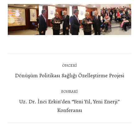
Post
ÖNCEKI
navigation
Önceki
Dönüşüm Politikası Sağlığı Özelleştirme Projesi
yazı:
SONRAKI
Uz. Dr. İnci Erkin’den “Yeni Yıl, Yeni Enerji”
Next
Konferansı
post: