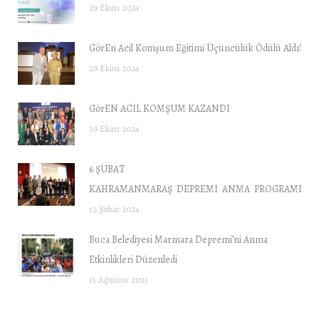
29 Ekim 2024
GörEn Acil Komşum Eğitimi Üçüncülük Ödülü Aldı!
29 Ekim 2024
GörEN ACİL KOMŞUM KAZANDI
29 Ekim 2024
6 ŞUBAT
KAHRAMANMARAŞ DEPREMİ ANMA PROGRAMI “DE
12 Şubat 2024
Buca Belediyesi Marmara Depremi’ni Anma
Etkinlikleri Düzenledi
31 Ağustos 2023