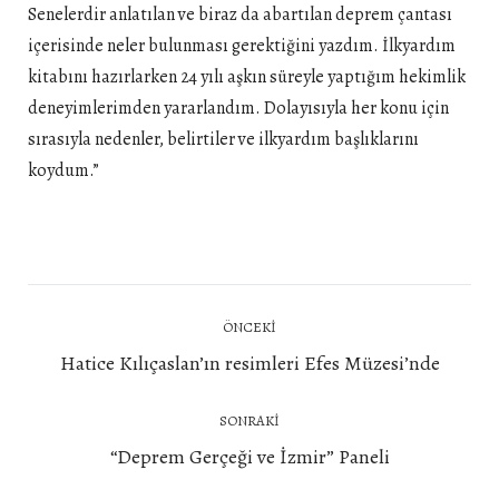
Senelerdir anlatılan ve biraz da abartılan deprem çantası
içerisinde neler bulunması gerektiğini yazdım. İlkyardım
kitabını hazırlarken 24 yılı aşkın süreyle yaptığım hekimlik
deneyimlerimden yararlandım. Dolayısıyla her konu için
sırasıyla nedenler, belirtiler ve ilkyardım başlıklarını
koydum.”
Post
ÖNCEKI
navigation
Önceki
Hatice Kılıçaslan’ın resimleri Efes Müzesi’nde
yazı:
SONRAKI
Next
“Deprem Gerçeği ve İzmir” Paneli
post: