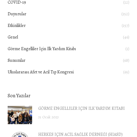
COVID-19
(12)
Duyurular
(152)
Etkinlikler
(157)
Genel
(46)
Görme Engelliler İçin İlk Yardım Kitabı
(1)
Sunumlar
(68)
Uluslararası Afet ve Acil Tıp Kongresi
(65)
Son Yazılar
GÖRME ENGELLİLER İÇİN İLK YARDIM KİTABI
31 Ocak 2023
HERKES İÇİN ACİL SAĞLIK DERNEĞİ (HİASD)