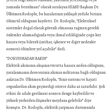
yeterli bilgi sahibi olmama, yalıtımın yetersizliği veya
zamanla bozulması” olarak sıralayan HİASD Başkanı Dr.
Ülkümen Rodoplu, bu kazalarının yaklaşık yedide birinin
ölümcül olduğunu kaydetti. Dr. Rodoplu, “Elektriksel
sistemler doğal olarak güvenli olmasına rağmen gerekli
önlemler alınmadığında veya ihmal edildiğinde çoğu kez
kazara veya bilerek (intihar, işkence ve diğer nedenler
sonucu) ölümlere yol açabilir” dedi.
”DOKUNMADAN BAKIN”
Elektrik akımının akışının vücutta hasara neden olduğunu,
yaralanmanın derecesinin akımın miktarına bağlı olduğunu
anlatan Dr. Ülkümen Rodoplu, “Sinir sistemi ve hayati
organlardan akım geçmediği sürece daha az zararlıdır. Şok
etkisi ile adale gerilmesi sonucu denge kaybedilir ve
yüksek yerlerden düşmeler meydana gelebilir” diye
konuştu. Dr. Rodoplu, elektrik çarpması durumunda