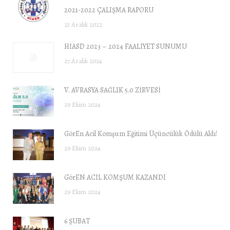
2021-2022 ÇALIŞMA RAPORU
23 Aralık 2022
HİASD 2023 – 2024 FAALİYET SUNUMU
27 Aralık 2024
V. AVRASYA SAĞLIK 5.0 ZİRVESİ
29 Ekim 2024
GörEn Acil Komşum Eğitimi Üçüncülük Ödülü Aldı!
29 Ekim 2024
GörEN ACİL KOMŞUM KAZANDI
29 Ekim 2024
6 ŞUBAT