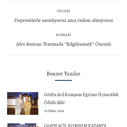
Post
ÖNCEKI
navigation
Önceki
Depremlerle sarsılıyoruz ama önlem almıyoruz
yazı:
SONRAKI
Next
Afet Sonrası Travmada “Bilgilenmek” Önemli
post:
Benzer Yazılar
GörEn Acil Komşum Eğitimi Üçüncülük
Ödülü Aldı!
29 Ekim 2024
GörEN ACİL KOMŞUM KAZANDI