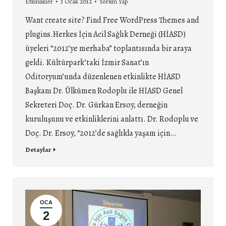
Etkinlikler
3 Ocak 2012
Yorum Yap
Want create site? Find Free WordPress Themes and
plugins.Herkes İçin Acil Sağlık Derneği (HİASD)
üyeleri “2012’ye merhaba” toplantısında bir araya
geldi. Kültürpark’taki İzmir Sanat’ın
Oditoryum’unda düzenlenen etkinlikte HİASD
Başkanı Dr. Ülkümen Rodoplu ile HİASD Genel
Sekreteri Doç. Dr. Gürkan Ersoy, derneğin
kuruluşunu ve etkinliklerini anlattı. Dr. Rodoplu ve
Doç. Dr. Ersoy, “2012’de sağlıkla yaşam için…
Detaylar
OCA
2