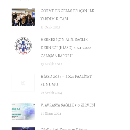
GÖRME ENGELLİLER İÇİN İLK
YARDIM KİTABI
31 Ocak 2023
HERKES İÇİN ACİL SAĞLIK
DERNEĞİ (HİASD) 2021-2022
ÇALIŞMA RAPORU
23 Aralık 2022
HİASD 2023 – 2024 FAALİYET
SUNUMU
27 Aralık 2024
V. AVRASYA SAĞLIK 5.0 ZİRVESİ
29 Ekim 2024
GörEn Acil Komşum Eğitimi