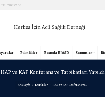
(532) 286 79 53
Herkes İçin Acil Sağlık Derneği
yurular
Etkinlikler
Basında HİASD
Sunumlar
Bi
HAP ve KAP Konferans ve Tatbikatları Yapıldı
Ana Sayfa
Etkinlikler
HAP ve KAP Konferans ve…