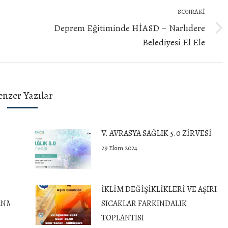
SONRAKI
Deprem Eğitiminde HİASD – Narlıdere
Next
Belediyesi El Ele
post:
enzer Yazılar
V. AVRASYA SAĞLIK 5.0 ZİRVESİ
29 Ekim 2024
İKLİM DEĞİŞİKLİKLERİ VE AŞIRI
NMA PROGRAMI “DEPREMLE YAŞAMAK”
SICAKLAR FARKINDALIK
TOPLANTISI