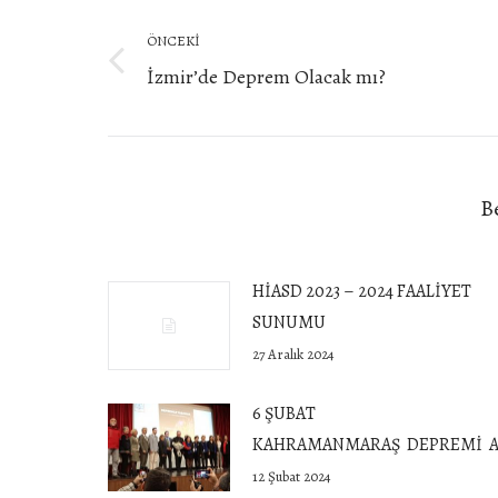
navigation
ÖNCEKI
Önceki
İzmir’de Deprem Olacak mı?
yazı:
B
HİASD 2023 – 2024 FAALİYET
SUNUMU
27 Aralık 2024
6 ŞUBAT
KAHRAMANMARAŞ DEPREMİ A
12 Şubat 2024