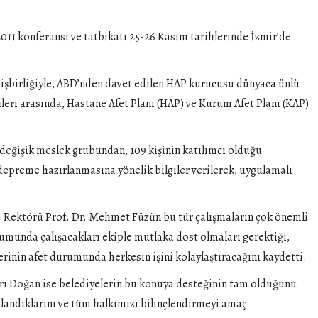
011 konferansı ve tatbikatı 25-26 Kasım tarihlerinde İzmir’de
ı işbirliğiyle, ABD’nden davet edilen HAP kurucusu dünyaca ünlü
leri arasında, Hastane Afet Planı (HAP) ve Kurum Afet Planı (KAP)
0 değişik meslek grubundan, 109 kişinin katılımcı olduğu
n depreme hazırlanmasına yönelik bilgiler verilerek, uygulamalı
Ü. Rektörü Prof. Dr. Mehmet Füzün bu tür çalışmaların çok önemli
rumunda çalışacakları ekiple mutlaka dost olmaları gerektiği,
ilerinin afet durumunda herkesin işini kolaylaştıracağını kaydetti.
rrı Doğan ise belediyelerin bu konuya desteğinin tam olduğunu
landıklarını ve tüm halkımızı bilinçlendirmeyi amaç