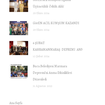
Üçüncülük Ödülü Aldı!
29 Ekim 2024
GörEN ACİL KOMŞUM KAZANDI
29 Ekim 2024
6 ŞUBAT
KAHRAMANMARAŞ DEPREMİ ANMA PROGRAMI “
12 Şubat 2024
Buca Belediyesi Marmara
Depremi’ni Anma Etkinlikleri
Düzenledi
31 Ağustos 2023
Ana Sayfa