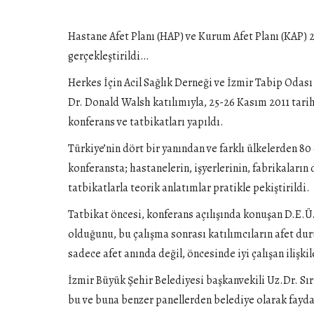
Hastane Afet Planı (HAP) ve Kurum Afet Planı (KAP) 2
gerçekleştirildi…
Herkes İçin Acil Sağlık Derneği ve İzmir Tabip Odas
Dr. Donald Walsh katılımıyla, 25-26 Kasım 2011 tarih
konferans ve tatbikatları yapıldı.
Türkiye’nin dört bir yanından ve farklı ülkelerden 8
konferansta; hastanelerin, işyerlerinin, fabrikaları
tatbikatlarla teorik anlatımlar pratikle pekiştirildi.
Tatbikat öncesi, konferans açılışında konuşan D.E.
olduğunu, bu çalışma sonrası katılımcıların afet du
sadece afet anında değil, öncesinde iyi çalışan ilişk
İzmir Büyük Şehir Belediyesi başkanvekili Uz.Dr. Sı
bu ve buna benzer panellerden belediye olarak fayda