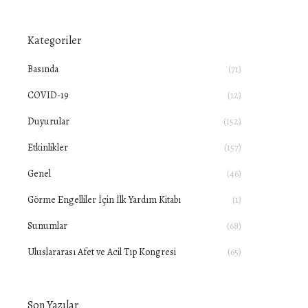
Kategoriler
Basında
(71)
COVID-19
(12)
Duyurular
(152)
Etkinlikler
(157)
Genel
(46)
Görme Engelliler İçin İlk Yardım Kitabı
(1)
Sunumlar
(68)
Uluslararası Afet ve Acil Tıp Kongresi
(65)
Son Yazılar