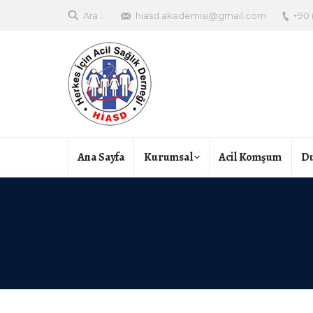
Site
Ara ...
hiasd.akademisi@gmail.com
+90 
search:
Ana Sayfa
Kurumsal
Acil Komşum
Du
You are here: