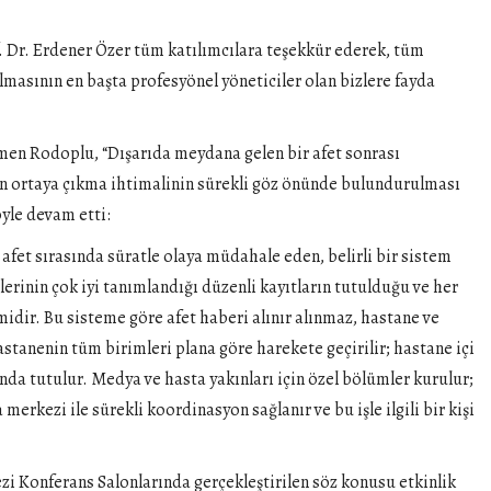
f. Dr. Erdener Özer tüm katılımcılara teşekkür ederek, tüm
lmasının en başta profesyönel yöneticiler olan bizlere fayda
ümen Rodoplu, “Dışarıda meydana gelen bir afet sonrası
rın ortaya çıkma ihtimalinin sürekli göz önünde bulundurulması
yle devam etti:
 afet sırasında süratle olaya müdahale eden, belirli bir sistem
lerinin çok iyi tanımlandığı düzenli kayıtların tutulduğu ve her
midir. Bu sisteme göre afet haberi alınır alınmaz, hastane ve
stanenin tüm birimleri plana göre harekete geçirilir; hastane içi
tında tutulur. Medya ve hasta yakınları için özel bölümler kurulur;
erkezi ile sürekli koordinasyon sağlanır ve bu işle ilgili bir kişi
zi Konferans Salonlarında gerçekleştirilen söz konusu etkinlik