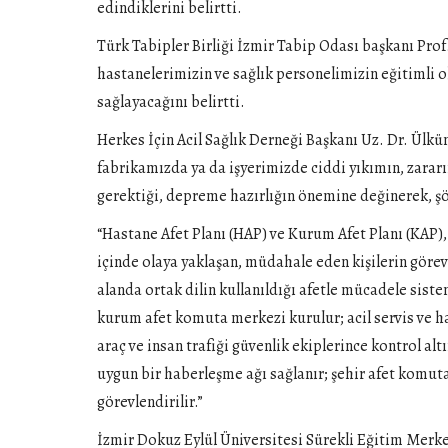
edindiklerini belirtti.
Türk Tabipler Birliği İzmir Tabip Odası başkanı Pro
hastanelerimizin ve sağlık personelimizin eğitimli o
sağlayacağını belirtti.
Herkes İçin Acil Sağlık Derneği Başkanı Uz. Dr. Ülk
fabrikamızda ya da işyerimizde ciddi yıkımın, zara
gerektiği, depreme hazırlığın önemine değinerek, şö
“Hastane Afet Planı (HAP) ve Kurum Afet Planı (KAP),
içinde olaya yaklaşan, müdahale eden kişilerin görev
alanda ortak dilin kullanıldığı afetle mücadele siste
kurum afet komuta merkezi kurulur; acil servis ve ha
araç ve insan trafiği güvenlik ekiplerince kontrol al
uygun bir haberleşme ağı sağlanır; şehir afet komuta m
görevlendirilir.”
İzmir Dokuz Eylül Üniversitesi Sürekli Eğitim Merke