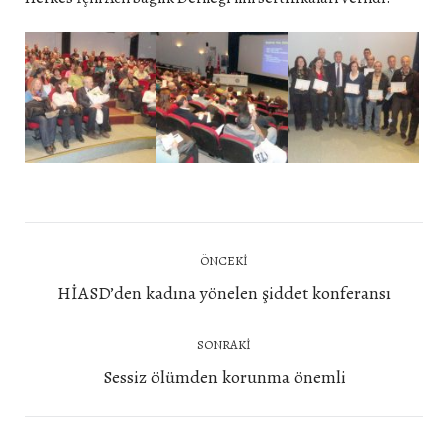
Post
ÖNCEKI
navigation
Önceki
HİASD’den kadına yönelen şiddet konferansı
yazı:
SONRAKI
Next
Sessiz ölümden korunma önemli
post: