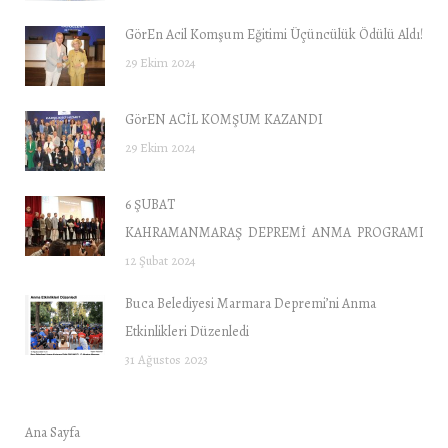
GörEn Acil Komşum Eğitimi Üçüncülük Ödülü Aldı!
29 Ekim 2024
GörEN ACİL KOMŞUM KAZANDI
29 Ekim 2024
6 ŞUBAT
KAHRAMANMARAŞ DEPREMİ ANMA PROGRAMI “DE
12 Şubat 2024
Buca Belediyesi Marmara Depremi’ni Anma
Etkinlikleri Düzenledi
31 Ağustos 2023
Ana Sayfa