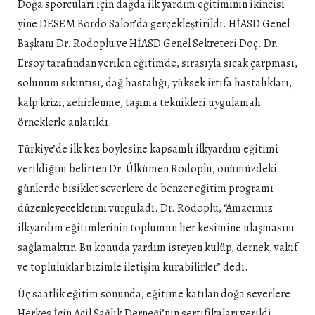
Doğa sporcuları için dağda ilk yardım eğitiminin ikincisi
yine DESEM Bordo Salon’da gerçekleştirildi. HİASD Genel
Başkanı Dr. Rodoplu ve HİASD Genel Sekreteri Doç. Dr.
Ersoy tarafından verilen eğitimde, sırasıyla sıcak çarpması,
solunum sıkıntısı, dağ hastalığı, yüksek irtifa hastalıkları,
kalp krizi, zehirlenme, taşıma teknikleri uygulamalı
örneklerle anlatıldı.
Türkiye’de ilk kez böylesine kapsamlı ilkyardım eğitimi
verildiğini belirten Dr. Ülkümen Rodoplu, önümüzdeki
günlerde bisiklet severlere de benzer eğitim programı
düzenleyeceklerini vurguladı. Dr. Rodoplu, “Amacımız
ilkyardım eğitimlerinin toplumun her kesimine ulaşmasını
sağlamaktır. Bu konuda yardım isteyen kulüp, dernek, vakıf
ve topluluklar bizimle iletişim kurabilirler” dedi.
Üç saatlik eğitim sonunda, eğitime katılan doğa severlere
Herkes İçin Acil Sağlık Derneği’nin sertifikaları verildi.