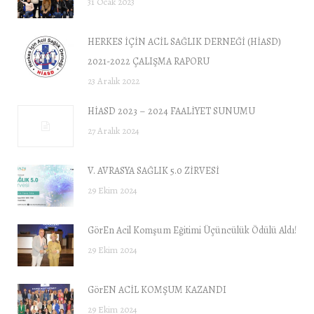
31 Ocak 2023
HERKES İÇİN ACİL SAĞLIK DERNEĞİ (HİASD)
2021-2022 ÇALIŞMA RAPORU
23 Aralık 2022
HİASD 2023 – 2024 FAALİYET SUNUMU
27 Aralık 2024
V. AVRASYA SAĞLIK 5.0 ZİRVESİ
29 Ekim 2024
GörEn Acil Komşum Eğitimi Üçüncülük Ödülü Aldı!
29 Ekim 2024
GörEN ACİL KOMŞUM KAZANDI
29 Ekim 2024