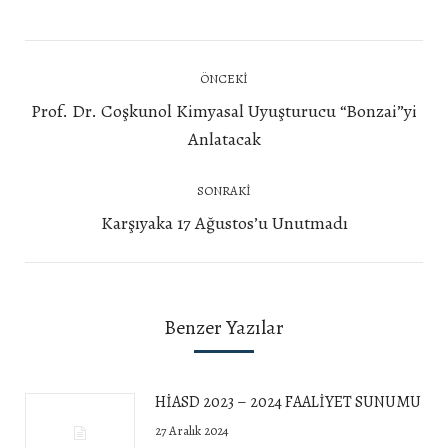
Post
ÖNCEKI
navigation
Prof. Dr. Coşkunol Kimyasal Uyuşturucu “Bonzai”yi
Önceki
Anlatacak
yazı:
SONRAKI
Next
Karşıyaka 17 Ağustos’u Unutmadı
post:
Benzer Yazılar
HİASD 2023 – 2024 FAALİYET SUNUMU
27 Aralık 2024