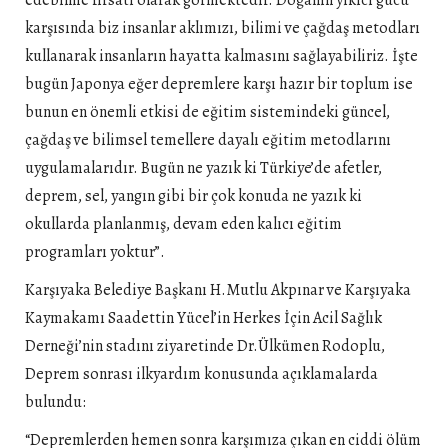
edebilme fırsatı olarak görmektedir. Doğanın yıkıcı gücü
karşısında biz insanlar aklımızı, bilimi ve çağdaş metodları
kullanarak insanların hayatta kalmasını sağlayabiliriz. İşte
bugün Japonya eğer depremlere karşı hazır bir toplum ise
bunun en önemli etkisi de eğitim sistemindeki güncel,
çağdaş ve bilimsel temellere dayalı eğitim metodlarını
uygulamalarıdır. Bugün ne yazık ki Türkiye’de afetler,
deprem, sel, yangın gibi bir çok konuda ne yazık ki
okullarda planlanmış, devam eden kalıcı eğitim
programları yoktur”.
Karşıyaka Belediye Başkanı H.Mutlu Akpınar ve Karşıyaka
Kaymakamı Saadettin Yücel’in Herkes İçin Acil Sağlık
Derneği’nin stadını ziyaretinde Dr.Ülkümen Rodoplu,
Deprem sonrası ilkyardım konusunda açıklamalarda
bulundu:
“Depremlerden hemen sonra karşımıza çıkan en ciddi ölüm