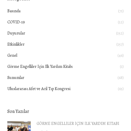
Basında
(71)
COVID-19
(12)
Duyurular
(152)
Etkinlikler
(157)
Genel
(46)
Görme Engelliler İçin İlk Yardım Kitabı
(1)
Sunumlar
(68)
Uluslararası Afet ve Acil Tıp Kongresi
(65)
Son Yazılar
GÖRME ENGELLİLER İÇİN İLK YARDIM KİTABI