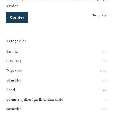
kaydet.
Temizle
Gönder
Kategoriler
Basında
(71)
COVID-19
(12)
Duyurular
(152)
Etkinlikler
(157)
Genel
(46)
Görme Engelliler İçin İlk Yardım Kitabı
(1)
Sunumlar
(68)