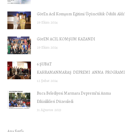
GörEn Acil Komşum Eğitimi Üçüncülük Ödülü Aldı!
29 Ekim 2024
GörEN ACİL KOMŞUM KAZANDI
29 Ekim 2024
6 ŞUBAT
KAHRAMANMARAŞ DEPREMİ ANMA PROGRAMI “DE
12 Şubat 2024
Buca Belediyesi Marmara Depremi’ni Anma
Etkinlikleri Düzenledi
31 Ağustos 2023
Ana Sayfa