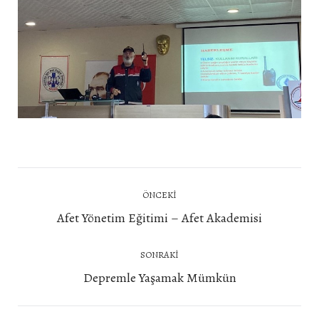
Post
ÖNCEKI
navigation
Önceki
Afet Yönetim Eğitimi – Afet Akademisi
yazı:
SONRAKI
Next
Depremle Yaşamak Mümkün
post: